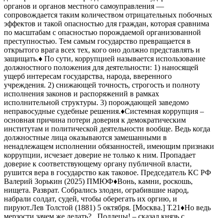
органов и органов местного самоуправления —
сопровождается таким количеством отрицательных побочных
эффектов и такой опасностью для граждан, которая сравнима
по масштабам с опасностью порождаемой организованной
преступностью. Тем самым государство превращается в
открытого врага всех тех, кого оно должно представлять и
защищать.
♦️ По сути, коррупцией называется использование
должностного положения для деятельности: 1) наносящей
ущерб интересам государства, народа, вверенного
учреждения. 2) снижающей точность, строгость и полноту
исполнения законов и распоряжений в рамках
исполнительной структуры. 3) порождающей заведомо
неправосудные судебные решения.
♦️Системная коррупция –
основная причина потери доверия к демократическим
институтам и политической деятельности вообще. Ведь когда
должностные лица оказываются замешанными в
ненадлежащем исполнении обязанностей, имеющим признаки
коррупции, исчезает доверие не только к ним. Пропадает
доверие к соответствующему органу публичной власти,
рушится вера в государство как таковое.
Председатель КС РФ
Валерий Зорькин (2025) ПМЮФ
♦️Вонь, камни, роскошь,
нищета. Разврат. Собрались злодеи, ограбившие народ,
набрали солдат, судей, чтобы оберегать их оргию, и
пируют.
Лев Толстой (1881) 5 октября. [Москва.] Т.21
♦️Но ведь
мерзости зачем же делать?.. Подлецы!
– сказал князь с