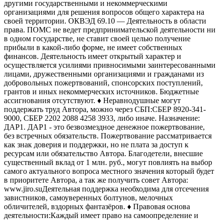
другими государственными и некоммерческими
организациями для решения вопросов общего характера на
своей территории. ОКВЭД 69.10 — Деятельность в области
права.
ПОМС не ведет предпринимательской деятельности ни
в одном государстве, не ставит своей целью получение
прибыли в какой-либо форме, не имеет собственных
финансов. Деятельность имеет открытый характер и
осуществляется усилиями привносимыми заинтересованными
лицами, дружественными организациями и гражданами из
добровольных пожертвований, спонсорских поступлений,
грантов и иных некоммерческих источников. Бюджетные
ассигнования отсутствуют.
♦️ Неравнодушные могут
поддержать труд Автора, можно через СБП:
СБЕР 8920-341-
9000,
СБЕР 2202 2088 4258 3933, либо иначе. Назначение:
ДАР1.
ДАР1 - это безвозмездное денежное пожертвование,
без встречных обязательств. Пожертвование рассматривается
как знак доверия и поддержки, но не плата за доступ к
ресурсам или обязательство Автора.
Благодетели, внесшие
существенный вклад от 1 млн. руб., могут повлиять на выбор
самого актуального вопроса местного значения который будет
в приоритете Автора, а так же получить совет Автора:
www.jiro.su
Деятельная поддержка необходима для отсечения
завистников, самоуверенных болтунов, мелочных
обличителей, вздорных фантазёров.
♦️ Правовая основа
деятельности:
Каждый имеет право на самоопределение и