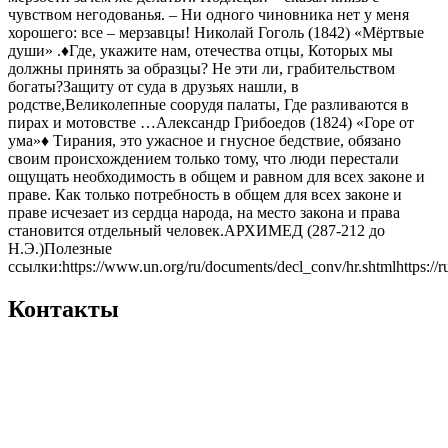
чувством негодованья.
– Ни одного чиновника нет у меня
хорошего: все – мерзавцы!
Николай Гоголь (1842) «Мёртвые
души» .
♦️Где, укажите нам, отечества отцы,
Которых мы
должны принять за образцы?
Не эти ли, грабительством
богаты?
Защиту от суда в друзьях нашли, в
родстве,
Великолепные соорудя палаты,
Где разливаются в
пирах и мотовстве …
Александр Грибоедов (1824) «Горе от
ума»
♦️ Тирания, это ужасное и гнусное бедствие, обязано
своим происхождением только тому, что люди перестали
ощущать необходимость в общем и равном для всех законе и
праве. Как только потребность в общем для всех законе и
праве исчезает из сердца народа, на место закона и права
становится отдельный человек.
АРХИМЕД (287-212 до
Н.Э.)
Полезные
ссылки:
https://www.un.org/ru/documents/decl_conv/hr.shtml
https://
Контакты