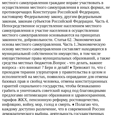
местного самоуправления граждане вправе участвовать в
осуществлении местного самоуправления в иных формах, не
противоречащих Конституции Российской Федерации,
настоящему Федеральному закону, другим федеральным
законам, законам субъектов Российской Федерации. Часть 4.
Непосредственное осуществление населением местного
самоуправления и участие населения в осуществлении
местного самоуправления основываются на принципах
законности, добровольности. Статья 62. Экономическая
основа местного самоуправления. Часть 1.Экономическую
основу местного самоуправления составляет находящееся в
муниципальной собственности имущество, в том числе
имущественные права муниципальных образований, а также
средства местных бюджетов.
Вопрос - что делать, важнее
вопроса - кто виноват ? Бери и делай!
♦️ Тревожит то, что с
приходом тирании узурпаторов у правительства в целом и
исполнителей на местах, появилось оправдание для отмены
базовых прав и свобод человека, отмены конституционных
гарантий социального государства, чтобы безнаказанно
грабить и уничтожать советский народ под благовидными
предлогами оптимизации образования и здравоохранения,
тарифов ЖКХ, пенсионную реформу, ростовщичество,
инфляцию, войну, мор, голод и смерть.
♦️ Полагаю что,
каждому доступно различение, что в современной России
демократического выбора, деятельность государственных